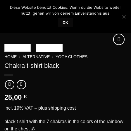
Skip
Diese Website benutzt Cookies. Wenn du die Website weiter
0
to
nutzt, gehen wir von deinem Einverständnis aus.
content
OK
HOME
/
ALTERNATIVE
/
YOGA CLOTHES
Chakra t-shirt black
Add to
wishlist
25,00
€
incl. 19% VAT – plus
shipping cost
black t-shirt with the 7 chakras in the colors of the rainbow
on the chest ॐ