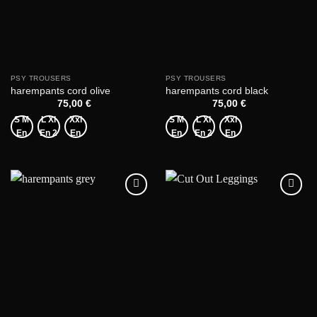
wishlist
wishlist
PSY TROUSERS
PSY TROUSERS
harempants cord olive
harempants cord black
75,00
€
75,00
€
S M
L Xl
Xxl
S M
L Xl
Xxl
En
En 2
En
En
En 2
En
Add to
Add to
wishlist
wishlist