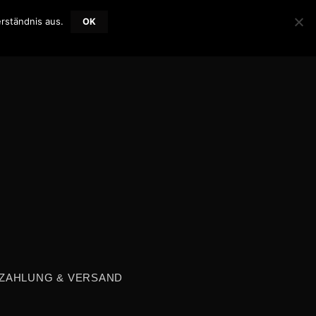
rständnis aus.
OK
EGISTRIEREN
WISHLIST
WARENKORB /
0,00
€
0
ZAHLUNG & VERSAND