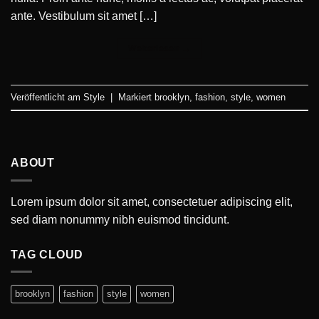
ante. Vestibulum sit amet […]
Weiterlesen
→
Veröffentlicht am
Style
|
Markiert
brooklyn
,
fashion
,
style
,
women
ABOUT
Lorem ipsum dolor sit amet, consectetuer adipiscing elit,
sed diam nonummy nibh euismod tincidunt.
TAG CLOUD
brooklyn
fashion
style
women