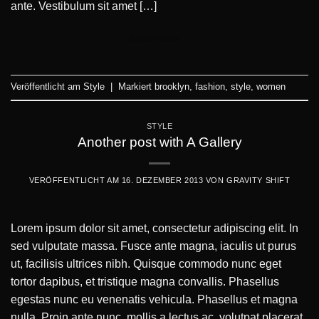
ante. Vestibulum sit amet […]
Weiterlesen
→
Veröffentlicht am
Style
|
Markiert
brooklyn
,
fashion
,
style
,
women
STYLE
Another post with A Gallery
VERÖFFENTLICHT AM
16. DEZEMBER 2013
VON
GRAVITY SHIFT
Lorem ipsum dolor sit amet, consectetur adipiscing elit. In
sed vulputate massa. Fusce ante magna, iaculis ut purus
ut, facilisis ultrices nibh. Quisque commodo nunc eget
tortor dapibus, et tristique magna convallis. Phasellus
egestas nunc eu venenatis vehicula. Phasellus et magna
nulla. Proin ante nunc, mollis a lectus ac, volutpat placerat