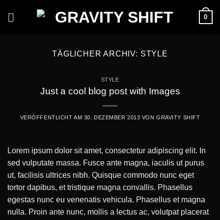
Skip
0
to
content
TÄGLICHER ARCHIV:
STYLE
STYLE
Just a cool blog post with Images
VERÖFFENTLICHT AM
30. DEZEMBER 2013
VON
GRAVITY SHIFT
Lorem ipsum dolor sit amet, consectetur adipiscing elit. In
sed vulputate massa. Fusce ante magna, iaculis ut purus
ut, facilisis ultrices nibh. Quisque commodo nunc eget
tortor dapibus, et tristique magna convallis. Phasellus
egestas nunc eu venenatis vehicula. Phasellus et magna
nulla. Proin ante nunc, mollis a lectus ac, volutpat placerat