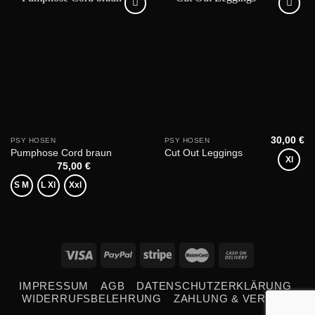
Add to
Add to
wishlist
wishlist
30,00
€
PSY HOSEN
PSY HOSEN
Pumphose Cord braun
Cut Out Leggings
Xl
75,00
€
S M
L Xl
Xxl
IMPRESSUM
AGB
DATENSCHUTZERKLÄRUNG
WIDERRUFSBELEHRUNG
ZAHLUNG & VERSAND